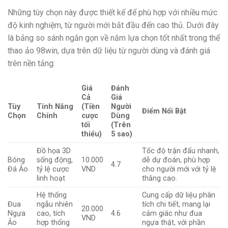
Những tùy chọn này được thiết kế để phù hợp với nhiều mức
độ kinh nghiệm, từ người mới bắt đầu đến cao thủ. Dưới đây
là bảng so sánh ngắn gọn về năm lựa chọn tốt nhất trong thể
thao ảo 98win, dựa trên dữ liệu từ người dùng và đánh giá
trên nền tảng:
Giá
Đánh
Cả
Giá
Tùy
Tính Năng
(Tiền
Người
Điểm Nổi Bật
Chọn
Chính
cược
Dùng
tối
(Trên
thiểu)
5 sao)
Đồ họa 3D
Tốc độ trận đấu nhanh,
Bóng
sống động,
10.000
dễ dự đoán, phù hợp
4.7
Đá Ảo
tỷ lệ cược
VND
cho người mới với tỷ lệ
linh hoạt
thắng cao.
Hệ thống
Cung cấp dữ liệu phân
Đua
ngẫu nhiên
tích chi tiết, mang lại
20.000
Ngựa
cao, tích
4.6
cảm giác như đua
VND
Ảo
hợp thống
ngựa thật, với phần