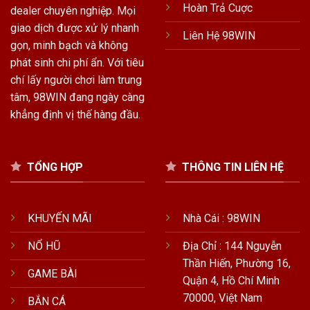
Hoàn Trả Cuợc
dealer chuyên nghiệp. Mọi
giao dịch được xử lý nhanh
Liên Hệ 98WIN
gọn, minh bạch và không
phát sinh chi phí ẩn. Với tiêu
chí lấy người chơi làm trung
tâm, 98WIN đang ngày càng
khẳng định vị thế hàng đầu.
TỔNG HỢP
THÔNG TIN LIÊN HỆ
KHUYẾN MÃI
Nhà Cái : 98WIN
NỔ HŨ
Địa Chỉ : 144 Nguyễn
Thần Hiến, Phường 16,
GAME BÀI
Quận 4, Hồ Chí Minh
70000, Việt Nam
BẮN CÁ