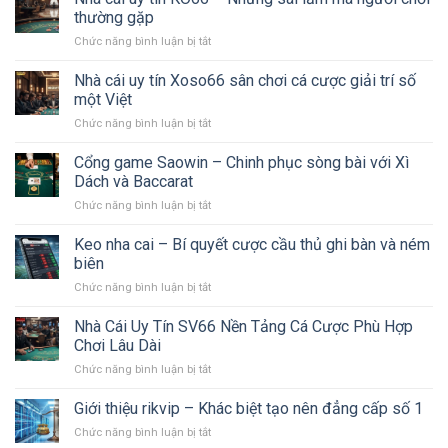
B29:
thường gặp
Bom
Chức năng bình luận bị tắt
ở
Tấn
Nhà
Nổ
cái
Nhà cái uy tín Xoso66 sân chơi cá cược giải trí số
Hũ
uy
Đổi
một Việt
tín
Thưởng,
Chức năng bình luận bị tắt
ở
KO66
Nạp
Nhà
–
Rút
cái
Cổng game Saowin – Chinh phục sòng bài với Xì
Những
Chỉ
uy
sai
Dách và Baccarat
Trong
tín
lầm
3
Chức năng bình luận bị tắt
ở
Xoso66
mà
Phút
Cổng
sân
người
game
Keo nha cai – Bí quyết cược cầu thủ ghi bàn và ném
chơi
chơi
Saowin
cá
biên
thường
–
cược
gặp
Chức năng bình luận bị tắt
ở
Chinh
giải
Keo
phục
trí
nha
Nhà Cái Uy Tín SV66 Nền Tảng Cá Cược Phù Hợp
sòng
số
cai
bài
Chơi Lâu Dài
một
–
với
Việt
Chức năng bình luận bị tắt
ở
Bí
Xì
Nhà
quyết
Dách
Cái
Giới thiệu rikvip – Khác biệt tạo nên đẳng cấp số 1
cược
và
Uy
cầu
Baccarat
Chức năng bình luận bị tắt
ở
Tín
thủ