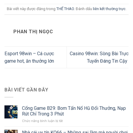
Bài viết này được đăng trong
THỂ THAO
. Đánh dấu
liên kết thường trực
.
PHAN THỊ NGỌC
Esport 98win – Cá cược
Casino 98win: Sòng Bài Trực
game hot, ăn thưởng lớn
Tuyến Đáng Tin Cậy
BÀI VIẾT GẦN ĐÂY
Cổng Game B29: Bom Tấn Nổ Hũ Đổi Thưởng, Nạp
Rút Chỉ Trong 3 Phút
Chức năng bình luận bị tắt
ở
Cổng
Game
Nhà cái uy tín KO66 – Những sai lầm mà người chơi