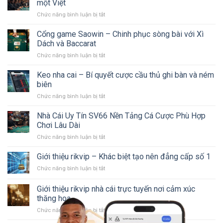
Đổi
một Việt
tín
Thưởng,
Chức năng bình luận bị tắt
ở
KO66
Nạp
Nhà
–
Rút
cái
Cổng game Saowin – Chinh phục sòng bài với Xì
Những
Chỉ
uy
sai
Dách và Baccarat
Trong
tín
lầm
3
Chức năng bình luận bị tắt
ở
Xoso66
mà
Phút
Cổng
sân
người
game
Keo nha cai – Bí quyết cược cầu thủ ghi bàn và ném
chơi
chơi
Saowin
cá
biên
thường
–
cược
gặp
Chức năng bình luận bị tắt
ở
Chinh
giải
Keo
phục
trí
nha
Nhà Cái Uy Tín SV66 Nền Tảng Cá Cược Phù Hợp
sòng
số
cai
bài
Chơi Lâu Dài
một
–
với
Việt
Chức năng bình luận bị tắt
ở
Bí
Xì
Nhà
quyết
Dách
Cái
Giới thiệu rikvip – Khác biệt tạo nên đẳng cấp số 1
cược
và
Uy
cầu
Baccarat
Chức năng bình luận bị tắt
ở
Tín
thủ
Giới
SV66
ghi
thiệu
Giới thiệu rikvip nhà cái trực tuyến nơi cảm xúc
Nền
bàn
rikvip
Tảng
thăng hoa
và
–
Cá
ném
Chức năng bình luận bị tắt
ở
Khác
Cược
biên
Giới
biệt
Phù