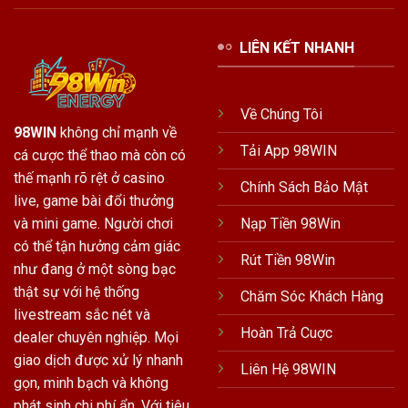
LIÊN KẾT NHANH
Về Chúng Tôi
98WIN
không chỉ mạnh về
Tải App 98WIN
cá cược thể thao mà còn có
thế mạnh rõ rệt ở casino
Chính Sách Bảo Mật
live, game bài đổi thưởng
và mini game. Người chơi
Nạp Tiền 98Win
có thể tận hưởng cảm giác
Rút Tiền 98Win
như đang ở một sòng bạc
thật sự với hệ thống
Chăm Sóc Khách Hàng
livestream sắc nét và
Hoàn Trả Cuợc
dealer chuyên nghiệp. Mọi
giao dịch được xử lý nhanh
Liên Hệ 98WIN
gọn, minh bạch và không
phát sinh chi phí ẩn. Với tiêu