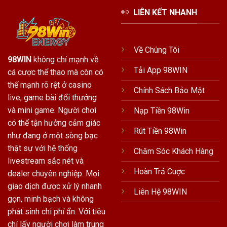
LIÊN KẾT NHANH
Về Chúng Tôi
98WIN
không chỉ mạnh về
Tải App 98WIN
cá cược thể thao mà còn có
thế mạnh rõ rệt ở casino
Chính Sách Bảo Mật
live, game bài đổi thưởng
và mini game. Người chơi
Nạp Tiền 98Win
có thể tận hưởng cảm giác
Rút Tiền 98Win
như đang ở một sòng bạc
thật sự với hệ thống
Chăm Sóc Khách Hàng
livestream sắc nét và
Hoàn Trả Cuợc
dealer chuyên nghiệp. Mọi
giao dịch được xử lý nhanh
Liên Hệ 98WIN
gọn, minh bạch và không
phát sinh chi phí ẩn. Với tiêu
chí lấy người chơi làm trung