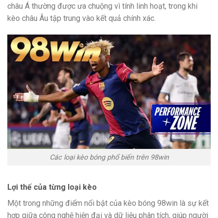
châu Á thường được ưa chuộng vì tính linh hoạt, trong khi
kèo châu Âu tập trung vào kết quả chính xác.
Các loại kèo bóng phổ biến trên 98win
Lợi thế của từng loại kèo
Một trong những điểm nổi bật của kèo bóng 98win là sự kết
hợp giữa công nghệ hiện đại và dữ liệu phân tích, giúp người