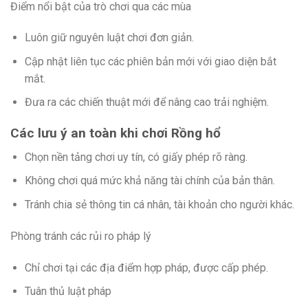
Điểm nổi bật của trò chơi qua các mùa
Luôn giữ nguyên luật chơi đơn giản.
Cập nhật liên tục các phiên bản mới với giao diện bắt
mắt.
Đưa ra các chiến thuật mới để nâng cao trải nghiệm.
Các lưu ý an toàn khi chơi Rồng hổ
Chọn nền tảng chơi uy tín, có giấy phép rõ ràng.
Không chơi quá mức khả năng tài chính của bản thân.
Tránh chia sẻ thông tin cá nhân, tài khoản cho người khác.
Phòng tránh các rủi ro pháp lý
Chỉ chơi tại các địa điểm hợp pháp, được cấp phép.
Tuân thủ luật pháp