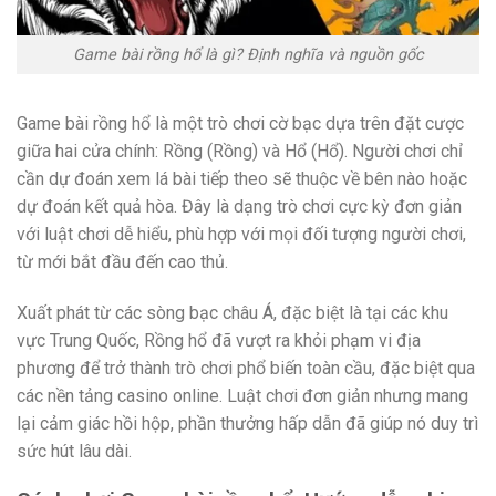
Game bài rồng hổ là gì? Định nghĩa và nguồn gốc
Game bài rồng hổ là một trò chơi cờ bạc dựa trên đặt cược
giữa hai cửa chính: Rồng (Rồng) và Hổ (Hổ). Người chơi chỉ
cần dự đoán xem lá bài tiếp theo sẽ thuộc về bên nào hoặc
dự đoán kết quả hòa. Đây là dạng trò chơi cực kỳ đơn giản
với luật chơi dễ hiểu, phù hợp với mọi đối tượng người chơi,
từ mới bắt đầu đến cao thủ.
Xuất phát từ các sòng bạc châu Á, đặc biệt là tại các khu
vực Trung Quốc,
Rồng hổ đã vượt ra khỏi phạm vi địa
phương để trở thành trò chơi phổ biến toàn cầu, đặc biệt qua
các nền tảng casino online. Luật chơi đơn giản nhưng mang
lại cảm giác hồi hộp, phần thưởng hấp dẫn đã giúp nó duy trì
sức hút lâu dài.