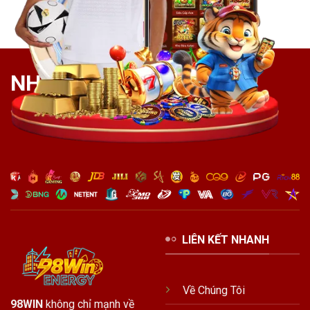
trí
thăng
b52.br.com
trực
hoa
–
tuyến
Các
duy
giải
trì
đấu
trải
B52
nghiệm
NHÀ CUNG CẤP
kịch
tính
LIÊN KẾT NHANH
Về Chúng Tôi
98WIN
không chỉ mạnh về