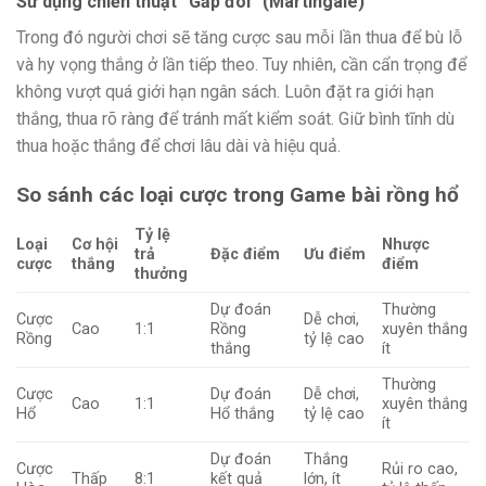
Sử dụng chiến thuật “Gấp đôi” (Martingale)
Trong đó người chơi sẽ tăng cược sau mỗi lần thua để bù lỗ
và hy vọng thắng ở lần tiếp theo. Tuy nhiên, cần cẩn trọng để
không vượt quá giới hạn ngân sách. Luôn đặt ra giới hạn
thắng, thua rõ ràng để tránh mất kiểm soát. Giữ bình tĩnh dù
thua hoặc thắng để chơi lâu dài và hiệu quả.
So sánh các loại cược trong Game bài rồng hổ
Tỷ lệ
Loại
Cơ hội
Nhược
trả
Đặc điểm
Ưu điểm
cược
thắng
điểm
thưởng
Dự đoán
Thường
Cược
Dễ chơi,
Cao
1:1
Rồng
xuyên thắng
Rồng
tỷ lệ cao
thắng
ít
Thường
Cược
Dự đoán
Dễ chơi,
Cao
1:1
xuyên thắng
Hổ
Hổ thắng
tỷ lệ cao
ít
Dự đoán
Thắng
Cược
Rủi ro cao,
Thấp
8:1
kết quả
lớn, ít