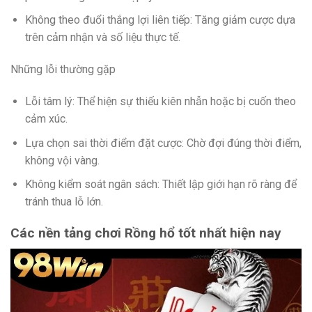
Không theo đuổi thắng lợi liên tiếp: Tăng giảm cược dựa
trên cảm nhận và số liệu thực tế.
Những lỗi thường gặp
Lỗi tâm lý: Thể hiện sự thiếu kiên nhẫn hoặc bị cuốn theo
cảm xúc.
Lựa chọn sai thời điểm đặt cược: Chờ đợi đúng thời điểm,
không vội vàng.
Không kiểm soát ngân sách: Thiết lập giới hạn rõ ràng để
tránh thua lỗ lớn.
Các nền tảng chơi Rồng hổ tốt nhất hiện nay