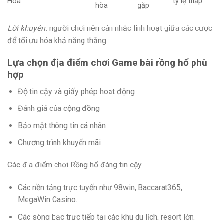
Hòa
tỷ lệ thấp
hòa
gặp
Lời khuyên:
người chơi nên cân nhắc linh hoạt giữa các cược
để tối ưu hóa khả năng thắng.
Lựa chọn địa điểm chơi Game bài rồng hổ phù
hợp
Độ tin cậy và giấy phép hoạt động
Đánh giá của cộng đồng
Bảo mật thông tin cá nhân
Chương trình khuyến mãi
Các địa điểm chơi Rồng hổ đáng tin cậy
Các nền tảng trực tuyến như 98win, Baccarat365,
MegaWin Casino.
Các sòng bạc trực tiếp tại các khu du lịch, resort lớn.