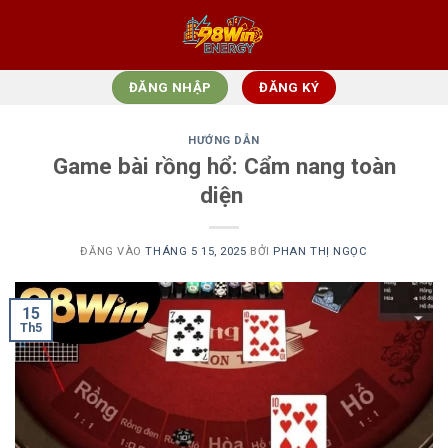
Bỏ
qua
nội
dung
ĐĂNG NHẬP
ĐĂNG KÝ
HƯỚNG DẪN
Game bài rồng hổ: Cẩm nang toàn
diện
ĐĂNG VÀO
THÁNG 5 15, 2025
BỞI
PHAN THỊ NGỌC
15
Th5