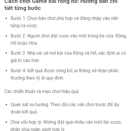
Cách chơi Game bài rồng hổ: Hướng dẫn chi
tiết từng bước
Bước 1: Chọn bàn chơi phù hợp và đăng nhập vào nền
tảng cá cược.
Bước 2: Người chơi đặt cược vào một trong ba cửa: Rồng,
Hổ hoặc Hòa.
Bước 3: Nhà cái sẽ mở bài của Rồng và Hổ, xác định ai có
giá trị cao hơn.
Bước 4: Kết quả được công bố, ai thắng sẽ nhận phần
thưởng theo tỷ lệ quy định.
Các chiến thuật và mẹo chơi hiệu quả
Quan sát xu hướng: Theo dõi các ván chơi trước để dự
đoán kết quả.
Chia vốn hợp lý: Không đặt quá nhiều vào một lần cược,
phân chia ngân sách hợp lý.